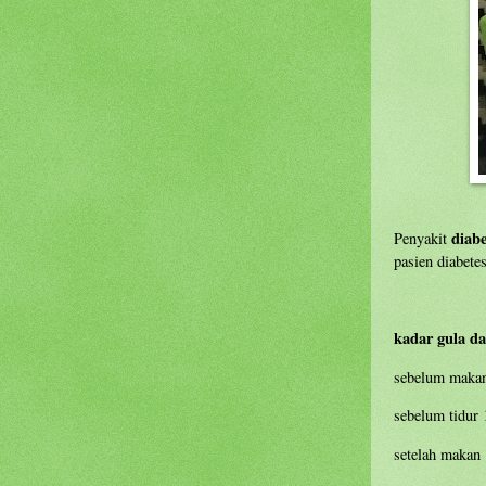
diabe
Penyakit
pasien diabetes
kadar gula d
sebelum makan
sebelum tidur
setelah makan