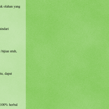
duk olahan yang
hindari
 bijian utuh,
tu, dapat
ri 100% herbal