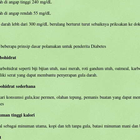
ah di angap tinggi 240 mg/dL
ah di angap rendah 55 mg/dL
a darah lebh dari 300 mg/dL berulang berturut turut sebaiknya priksakan ke dok
 beberapa prinsip dasar polamakan untuk penderita Diabetes
bohidrat
rbohidrat seperti biji bijian utuh, nasi merah, roti gandum utuh, oatmeal, karb
iki serat yang dapat membantu penyerapan gula darah.
bohidrat sederhana
dari konsumsi gula,kue permen, olahan tepung, pemanis buatan yang dapat me
tes
uman tinggi kalori
ral sebagai minuman utama, kopi dan teh tanpa gula, batasi minuman mani dan
t