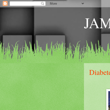
JA
Diabet