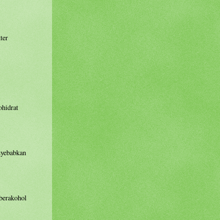
ter
ohidrat
nyebabkan
 berakohol