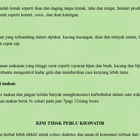
rendah lemak seperti ikan dan daging tanpa lemak, tahu dan tempe, hindari pro
enuh seperti kornet, sosis, dan ikan kalengan
hat yang terkandung dalam alpukat, kacang kacangan, ikan dan minyak zaitun, 
 cepat saji
an makanan yang tiinggi serat seperti sayuran hijau dan buah, kacang dan biji
embantu mengontrol kadar gula dan memberikan rasa kenyang lebih lama
si makan
si makan dan jangan terlalu banyak mengkonsumsi karbohidrat dalam satu wak
an makan berat 3x sehari pada jam 7pagi 12siang 6sore
KINI TIDAK PERLU KHAWATIR
n herbal lebih efektif untuk solusi diabetes dan aman di konsumsi terbuat da