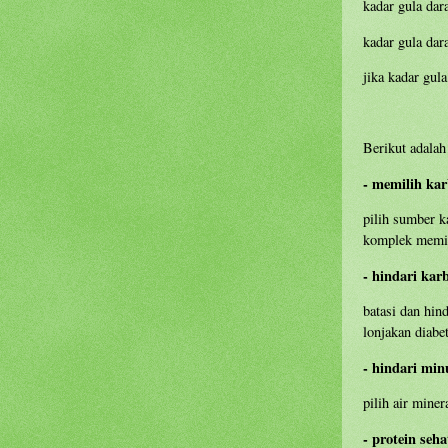
kadar gula dar
kadar gula dar
jika kadar gul
Berikut adalah
- memilih kar
pilih sumber ka
komplek memil
- hindari kar
batasi dan hin
lonjakan diabe
- hindari min
pilih air mine
- protein seha