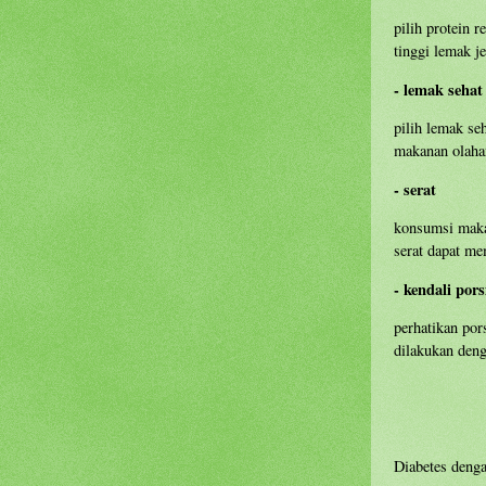
pilih protein 
tinggi lemak j
- lemak sehat
pilih lemak se
makanan olahan
- serat
konsumsi makan
serat dapat m
- kendali por
perhatikan por
dilakukan deng
Diabetes denga